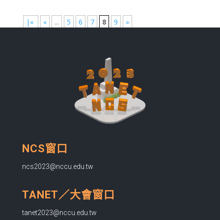
|«
«
...
5
6
7
8
9
»
NCS窗口
ncs2023@nccu.edu.tw
TANET／大會窗口
tanet2023@nccu.edu.tw