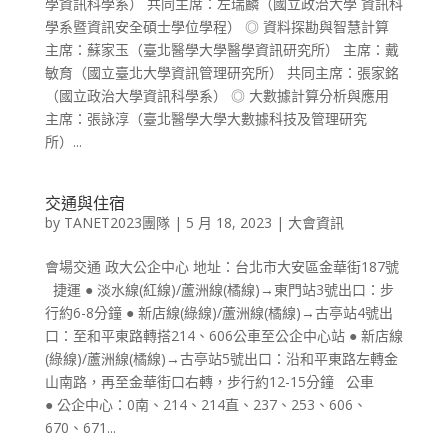
學資訊科學系） 共同主席：左瑞麟（國立政治大學 資訊科
學系暨資訊安全碩士學位學程） ◎ 資料探勘與智慧計算
主席：蘇家玉（臺北醫學大學醫學資訊研究所） 主席：戴
敏育（國立臺北大學資訊管理研究所） 共同主席：張家銘
（國立政治大學資訊科學系） ◎ 大數據計算分析與應用
主席：張詠淳（臺北醫學大學大數據科技及管理研究
所）...
交通與住宿
by
TANET2023團隊
|
5 月 18, 2023
|
大會資訊
會場交通 政大公企中心 地址：台北市大安區金華街187號
捷運 ● 淡水線(紅線)/蘆洲線(橘線)→東門站3號出口：步
行約6-8分鐘 ● 新店線(綠線)/蘆洲線(橘線)→古亭站4號出
口：至和平東路轉搭214、606公車至公企中心站 ● 新店線
(綠線)/蘆洲線(橘線)→古亭站5號出口：沿和平東路左轉金
山南路，再至金華街口右轉，步行約12-15分鐘 公車
● 公企中心：0南、214、214直、237、253、606、
670、671...