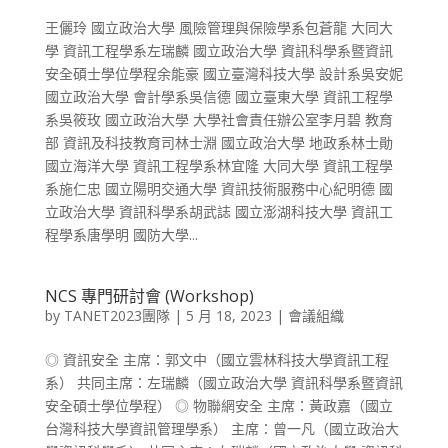
王儷玲 國立政治大學 風險管理與保險學系包蒼龍 大同大
學 資訊工程學系左瑞麟 國立政治大學 資訊科學系暨資訊
安全碩士學位學程余能豪 國立臺灣科技大學 設計系吳安妮
國立政治大學 會計學系吳信德 國立臺東大學 資訊工程學
系吳筱玫 國立政治大學 大學社會責任辦公室李月碧 教育
部 資訊及科技教育司林士淵 國立政治大學 地政系林士勛
國立海洋大學 資訊工程學系林宜隆 大同大學 資訊工程學
系施仁忠 國立陽明交通大學 資訊技術服務中心紀明德 國
立政治大學 資訊科學系胡武誌 國立澎湖科技大學 資訊工
程學系唐學明 國防大學...
NCS 專門研討會 (Workshop)
by
TANET2023團隊
|
5 月 18, 2023
|
會議組織
◎ 資訊安全 主席：郭文中（國立雲林科技大學資訊工程
系） 共同主席：左瑞麟（國立政治大學 資訊科學系暨資訊
安全碩士學位學程） ◎ 物聯網安全 主席：黃政嘉（國立
台灣科技大學資訊管理學系） 主席：曾一凡（國立政治大