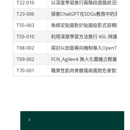
T22-010
以深度學習進行兩階段道路狀況辨識
T23-006
探索ChatGPT在SDGs教育中的潛力
T55-003
無綁定貼圖對於貼圖投影式容積顯像方
T55-010
利用深度學習方法進行 ASL 辨識系統
T68-002
探討以剖面導向機制導入OpenTelem
T69-002
FCN_Agilev4: 無人化農機之輕量化
T70-001
職業性肌肉骨骼傷病風險危害智慧評估
5