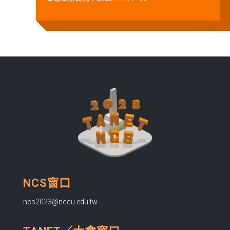
NCS窗口
ncs2023@nccu.edu.tw