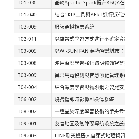
T01-036
基於Apache Spark提升KBQA在
T01-040
結合CKIP工具與BERT進行近代文本
T02-009
服裝穿搭推薦系統
T02-011
以監督式學習方式進行不確定資料流上
T03-005
以Wi-SUN FAN 建構智慧城市：AI
T03-008
運用深度學習強化透明物體智慧追蹤技
T03-009
異常用電偵測與智慧節能管理系統
T04-004
結合深度學習與物聯網之嬰兒安全偵測
T06-002
燒燙傷即時影像AI檢傷系統
T08-002
一種基於深度學習技術的手舟骨骨折辨
T09-001
友善地圖及無障礙導航系統之設計
T09-003
LINE聊天機器人自願式地理資訊之事