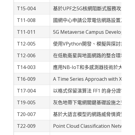
T15-004
基於UPF之5G核網阻斷式服務攻擊設
T11-008
國網中心申請公眾電信網路設置及審驗
T11-011
5G Metaverse Campus Development: A
T12-005
使用VPython開發、模擬與探討無
T12-006
在低軌衛星與地面網路的整合環境中基於
T14-003
應用NB-IoT和多感測器技術於大型
T16-009
A Time Series Approach with XGBoost
T17-004
以格式保留演算法 FF1 的身分證字號
T19-005
灰色地帶下電網關鍵基礎設施之安全評
T20-007
基於大語言模型的網路威脅情資知識圖
T22-009
Point Cloud Classification Network 