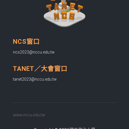
NCS窗口
ncs2023@nccu.edu.tw
TANET／大會窗口
tanet2023@nccu.edu.tw
www.nccu.edu.tw