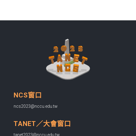
NCS窗口
ncs2023@nccu.edu.tw
TANET／大會窗口
tanet2023@nccu.edu.tw