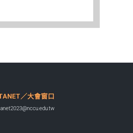
TANET／大會窗口
tanet2023@nccu.edu.tw