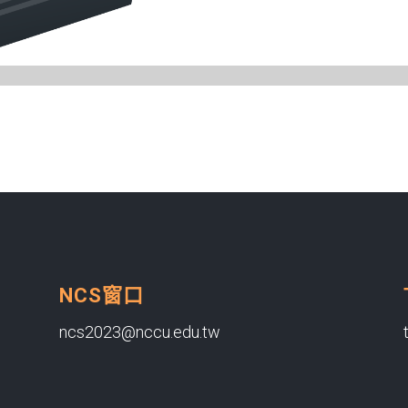
NCS窗口
ncs2023@nccu.edu.tw