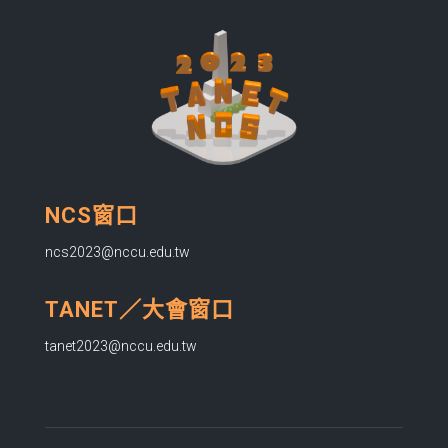
NCS窗口
ncs2023@nccu.edu.tw
TANET／大會窗口
tanet2023@nccu.edu.tw