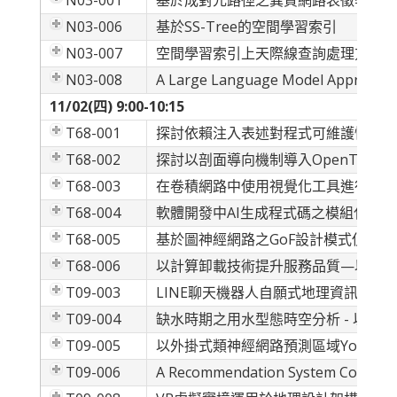
N03-001
基於成對元路徑之異質網路表徵學習法
N03-006
基於SS-Tree的空間學習索引
N03-007
空間學習索引上天際線查詢處理方法
N03-008
A Large Language Model Approach to
11/02(四) 9:00-10:15
T68-001
探討依賴注入表述對程式可維護性造成
T68-002
探討以剖面導向機制導入OpenTelem
T68-003
在卷積網路中使用視覺化工具進行人聲
T68-004
軟體開發中AI生成程式碼之模組化分
T68-005
基於圖神經網路之GoF設計模式偵測
T68-006
以計算卸載技術提升服務品質—以緊急
T09-003
LINE聊天機器人自願式地理資訊之事
T09-004
缺水時期之用水型態時空分析 - 以桃
T09-005
以外掛式類神經網路預測區域YouBik
T09-006
A Recommendation System Combining 