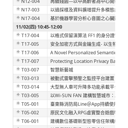
N12-004
再續錢園—以中高齡者為中心開發之數
N17-003
以過採樣及資料擴增提升多模態病理嗓
N17-004
基於機器學習分析心音圖之心臟瓣膜疾
11/02(四) 10:45-12:00
T17-004
以格式保留演算法 FF1 的身分證字號
T17-005
安全加密方式與金鑰生成- 以生物特徵通行密鑰結合量子邏輯
T17-006
A Novel Personalized Semantic-Aware
T17-007
Protecting Location Privacy Based o
T03-007
智慧新藝城
T03-013
被動式雷擊預警之監控平台建置
T03-014
大型無人車可升降多功能承載平台
T03-005
以Wi-SUN FAN 建構智慧城市：AI
T05-001
臺東縣消防局Line＠App持續使用
T05-002
原民文化融入RPG虛實整合遊戲學習
T06-001
建構數位基礎新型態零信任架構網路建