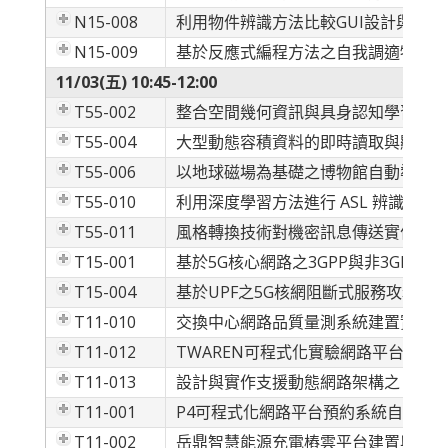
N15-008
利用物件辨識方法比較GUI設計與實作
N15-009
基於反應式編程方法之自我調適物聯網
11/03(五) 10:45-12:00
T55-002
整合空間幾何資訊與具身認知學習之數
T55-004
大型動態容積資料的即時讀取與顯示
T55-006
以地球磁場為基礎之博物館自動導覽 LB
T55-010
利用深度學習方法進行 ASL 辨識系統
T55-011
風格轉換技術對機密訊息傳送實作探討
T15-001
基於5G核心網路之3GPP與非3GPP
T15-004
基於UPF之5G核網阻斷式服務攻擊設
T11-010
交換中心網路品質量測系統建置實例
T11-012
TWAREN可程式化實驗網路平台預約
T11-013
設計與實作支援動態網路架構之 PVE
T11-001
P4可程式化網路平台預約系統自動化
T11-002
岳鼎智慧能源充電樁雲平台建置與商業