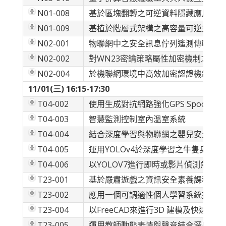
N01-008
基於區塊翻轉之可逆資料隱藏應用於圖
N01-009
基植於階層式架構之高容量可逆式加密
N02-001
物聯網中之安全訊息佇列遙測傳輸協定
N02-002
對WN23密鑰策略屬性加密機制之密碼
N02-004
於機聯網環境中高效加密認證機制
11/01(三) 16:15-17:30
T04-002
使用生成對抗網路強化GPS Spoofin
T04-003
智慧監測控制室內溫室系統
T04-004
結合深度學習與物聯網之嬰兒安全偵測
T04-005
運用YOLOv4於深度學習之牛隻身分識
T04-006
以YOLOV7進行即時或影片偵測魚群
T23-001
基於嚴肅遊戲之資訊安全素養課程開發
T23-002
應用一個可調適性個人學習系統提升英
T23-004
以FreeCAD來進行3D 建模及快速
T23-005
運用教師動態表情與聲音結合深度學習進行情緒分析與分數評估 