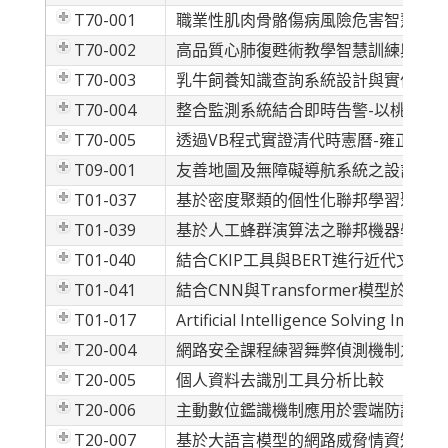
T70-001
職業性肌肉骨骼傷病風險危害智慧評估
T70-002
高品質心肺復甦術教學智慧訓練與評核
T70-003
乳牛飼養知識查詢系統設計與實作
T70-004
整合監測系統結合即時告警-以桃園區
T70-005
透過VB程式實證清代時憲曆-雍正 (1723
T09-001
友善地圖及無障礙導航系統之設計
T01-037
基於密度聚類的個性化聯邦學習聚合模
T01-039
基於人工蜂群演算法之聯邦機器學習超
T01-040
結合CKIP工具與BERT進行近代文本
T01-041
結合CNN與Transformer模型於中
T01-017
Artificial Intelligence Solving Imp
T20-004
網路安全課程練習舞弊偵測機制之研究
T20-005
個人資料去識別工具分析比較
T20-006
主動數位鑑識機制應用於雲端防護之探討-以
T20-007
基於大語言模型的網路威脅情資知識圖