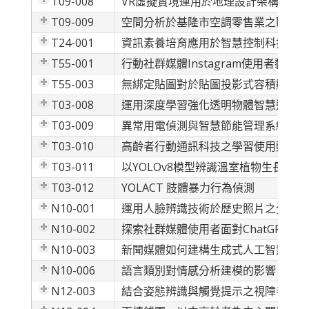
T09-008
VR虛擬實境運用於地理設計架構之參
T09-009
空間分析於基隆市空調零售業之區位選
T24-001
資訊素養培育應用於智慧控制科技產品
T55-001
行動社群媒體Instagram使用者
T55-003
無綁定貼圖對於貼圖投影式容積顯像方
T03-008
運用深度學習強化透明物體智慧追蹤技
T03-009
異常用電偵測與智慧節能管理系統
T03-010
高齡者行動通訊科技之學習使用動機與
T03-011
以YOLOv8模型辨識溫室植物生長狀態
T03-012
YOLACT 肢體暴力行為偵測
N10-001
運用人臉辨識技術於歷史照片之分析
N10-002
探索社群媒體使用者面對ChatGPT之
N10-003
新聞媒體如何建構生成式人工智慧新常
N10-006
語言類別對情感分析建模的影響：以全球暖
N12-003
結合姿態辨識與觸覺提示之視障者居家