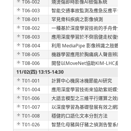
T06-002
燒燙傷即時影像AI檢傷系統
T06-003
智能交通事故監測及應急反應平台的設
T08-001
罕見骨科疾病之影像偵測
T08-002
一種基於深度學習技術的手舟骨骨折辨
T08-003
應用深度學習於不倒翁健走杖復健姿勢
T08-004
利用 MediaPipe 影像辨識之肢體
T08-005
機器學習應用於胸痛病人聲音辨識
T08-006
開發以MoveNet協助KIM-LHC身體
11/02(四) 13:15-14:30
T01-001
計算中心機房冰機節能AI研究
T01-004
應用深度學習技術來協助紫斑蝶生態調
T01-006
大語言模型之三維平行運算之效能分析
T01-007
以深度學習為基礎發展有效之網路社群
T01-008
穩健的口語化文本分割方法
T01-026
智慧化母豬與仔豬之偵測告警系統