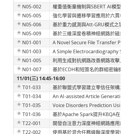
N05-002
權重值衡量機制與SBERT AI模型於
N05-005
強化學習與遷移學習應用於六貫棋遊戲
N05-006
基於重力感測與Att-GRU模式之乳牛
N05-009
基於三維深度卷積神經網路於磁振造影
N01-001
A Novel Secure File Transfer Protoco
N01-003
A Simple Electrocardiography Stega
N01-005
利用生成對抗網路改善網路攻擊入侵偵
N01-007
基於ECDH和短簽名的群組密鑰機制之
11/01(三) 14:45-16:00
T01-033
基於聯盟式學習建立零信任架構之決策點
T01-034
An AI-assisted Article Generation Me
T01-035
Voice Disorders Prediction Using E
T01-036
基於Apache Spark提升KBQA在
T22-001
開發自注意力深度神經網路應用於車輛
T22-002
使用基於混合任務級聯深度學習網路 