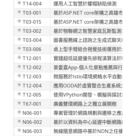
T14-004
運用人工智慧於螺帽缺陷偵測
T03-001
基於ASP.NET core架構之高雄市特搜中隊
T03-015
基於ASP.NET core架構之高雄市特搜中隊
T03-002
基於物聯網之智慧家庭瓦斯監測系統
T03-004
圖書服務線上諮詢之生成式聊天機器人
T03-006
桌上型手臂結合視覺技術運用於水彩混
T12-001
實踐超低延遲優先排程演算法於時效乙
T12-002
景愛嘉App-個人化景點推薦與行程規
T12-003
微服務於Istio環境網格水平自動擴展
T12-004
應用OODA於虛實整合生產系統之研究
T12-005
使用VPython開發、模擬與探討無
T67-001
廣義雙環網路上之獨立展開樹
N06-001
專案管理於網路規劃與遷移之應用-以
N06-002
基於以資料為中心延遲中斷網路的興趣
N06-003
無線隨意網路中基於NDN之任播機制