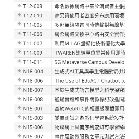
T12-008
命名數據網路中基於消費者主張數據保
T12-010
高異質使用者密度分布應用環境下最大
T11-005
多部無線裝置同時傳輸對無線基地台傳
T11-006
網際網路交換中心路由安全實作探討 -
T11-007
利用M-LAG虛擬化技術優化大學網路
T11-009
TWAREN連線單位異常使用即時監控
T11-011
5G Metaverse Campus Development: A
N18-004
生成式AI工具與學生電腦對局共學模
N18-006
The Use of EduACT Chatbot to Help
N18-007
基於生成式語言模型之科學探究教學代
N18-008
通過實體和事件關係標記改進問題答案
N15-001
基於WebRTC的輕量級隨插即用實時
N15-003
變異測試之遊戲化學習系統設計與實作
N15-006
物聯網上具備序列感知可學習稀疏遮罩
N15-007
事件驅動微服務之單元測試方法研究