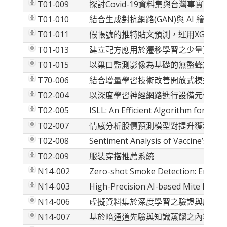
T01-009
探討Covid-19資料集與台灣事實
T01-010
結合生成對抗網路(GAN)與 AI 繪圖
T01-011
假帳號的推特貼文預測，運用XGBoos
T01-013
建立配方應用於遷移學習之少量資料強
T01-015
以巢口監測影像為基礎的無螫蜂族群發
T70-006
結合增量學習技術改善開放式模型訓練
T02-004
以深度學習神經網路進行設備元件之剩
T02-005
ISLL: An Efficient Algorithm for Min
T02-007
情感分析股價預測模型對提升獲利率的
T02-008
Sentiment Analysis of Vaccine’s pos
T02-009
服裝穿搭推薦系統
N14-002
Zero-shot Smoke Detection: Enhanci
N14-003
High-Precision AI-based Mite Detec
N14-006
虛擬資料集於深度學習之驗證與應用
N14-007
基於暗通道先驗與知識蒸餾之內容解耦