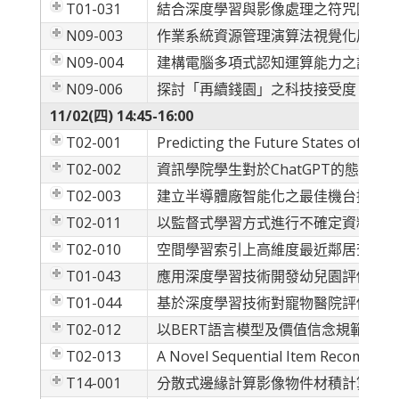
T01-031
結合深度學習與影像處理之符咒圖像部
N09-003
作業系統資源管理演算法視覺化展示軟體
N09-004
建構電腦多項式認知運算能力之設計與
N09-006
探討「再續錢園」之科技接受度
11/02(四) 14:45-16:00
T02-001
Predicting the Future States of On
T02-002
資訊學院學生對於ChatGPT的態度及
T02-003
建立半導體廠智能化之最佳機台排序
T02-011
以監督式學習方式進行不確定資料流上
T02-010
空間學習索引上高維度最近鄰居查詢處
T01-043
應用深度學習技術開發幼兒園評價推薦
T01-044
基於深度學習技術對寵物醫院評價推薦
T02-012
以BERT語言模型及價值信念規範理
T02-013
A Novel Sequential Item Recommen
T14-001
分散式邊緣計算影像物件材積計算偵測