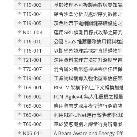
T19-003
基於物理不可複製函數與零知識驗證的
T19-004
結合沙盒分析與處理序列數據之深度學
T19-005
灰色地帶下電網關鍵基礎設施之安全評
N01-004
運用GRU偵測目標式攻擊之研究
T16-010
公雲 SaaS 推薦服務適用資料樣態研
T16-011
以期望確認理論探討直播購物平台對消
T21-001
運用資料處理方法提升深度學習模型在
T70-007
混合辦公新常態透過零信任確保遠距資
T19-006
工業物聯網導入強化型零信任架構之探
T69-001
RISC-V 架構下的上下文轉換加速器
T69-002
FCN_Agilev4: 無人化農機之輕量化
T69-003
應用階層式深度模型進行穿戴裝置之動
T69-004
利用RBF-UNet進行高準確率低成本
T69-006
基於姿態識別之課堂行為辨識嵌入式系
N06-011
A Beam-Aware and Energy-Efficient