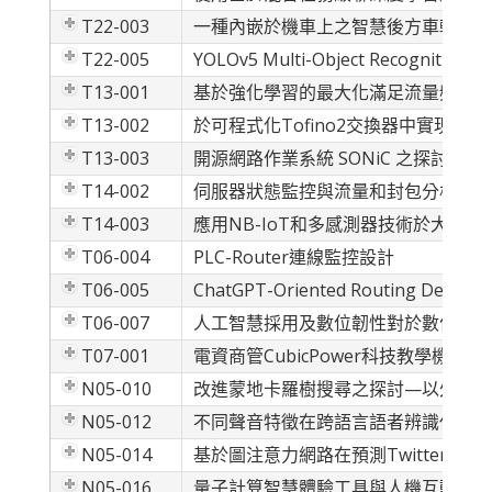
T22-003
一種內嵌於機車上之智慧後方車輛接近
T22-005
YOLOv5 Multi-Object Recognition f
T13-001
基於強化學習的最大化滿足流量頻寬需
T13-002
於可程式化Tofino2交換器中實現基
T13-003
開源網路作業系統 SONiC 之探討與
T14-002
伺服器狀態監控與流量和封包分析整合
T14-003
應用NB-IoT和多感測器技術於大型
T06-004
PLC-Router連線監控設計
T06-005
ChatGPT-Oriented Routing Design
T06-007
人工智慧採用及數位韌性對於數位創新
T07-001
電資商管CubicPower科技教學機器
N05-010
改進蒙地卡羅樹搜尋之探討—以外五棋
N05-012
不同聲音特徵在跨語言語者辨識任務的
N05-014
基於圖注意力網路在預測Twitter推
N05-016
量子計算智慧體驗工具與人機互動學習